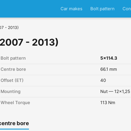
Car makes
Bolt pattern
Con
07 - 2013)
(2007 - 2013)
Bolt pattern
5x114.3
Centre bore
66.1 mm
Offset (ET)
40
Mounting
Nut — 12x1,25
Wheel Torque
113 Nm
centre bore