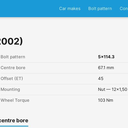
Car makes
Bolt pattern
Con
2002)
Bolt pattern
5x114.3
Centre bore
67.1 mm
Offset (ET)
45
Mounting
Nut — 12x1,50
Wheel Torque
103 Nm
centre bore