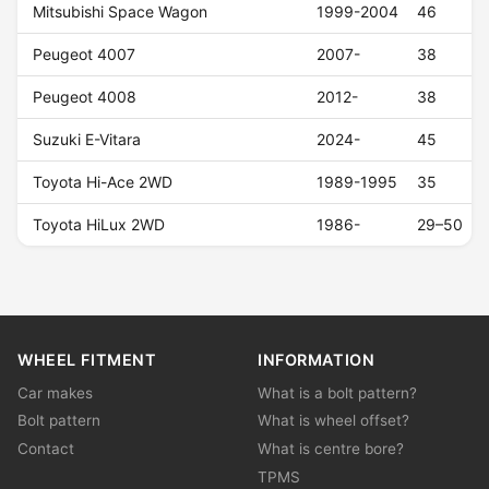
Mitsubishi Space Wagon
1999-2004
46
Peugeot 4007
2007-
38
Peugeot 4008
2012-
38
Suzuki E-Vitara
2024-
45
Toyota Hi-Ace 2WD
1989-1995
35
Toyota HiLux 2WD
1986-
29–50
WHEEL FITMENT
INFORMATION
Car makes
What is a bolt pattern?
Bolt pattern
What is wheel offset?
Contact
What is centre bore?
TPMS