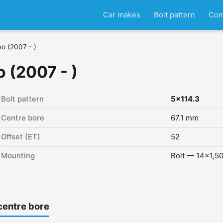
Car makes
Bolt pattern
Con
o (2007 - )
 (2007 - )
Bolt pattern
5x114.3
Centre bore
67.1 mm
Offset (ET)
52
Mounting
Bolt — 14x1,5
centre bore