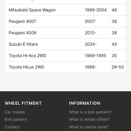
Mitsubishi Space Wagon
1999-2004
46
Peugeot 4007
2007-
38
Peugeot 4008
2012-
38
Suzuki E-Vitara
2024-
45
Toyota Hi-Ace 2WD
1989-1995
35
Toyota HiLux 2WD
1986-
29–50
WHEEL FITMENT
INFORMATION
Car makes
What is a bolt pattern?
Bolt pattern
What is wheel offset?
Contact
What is centre bore?