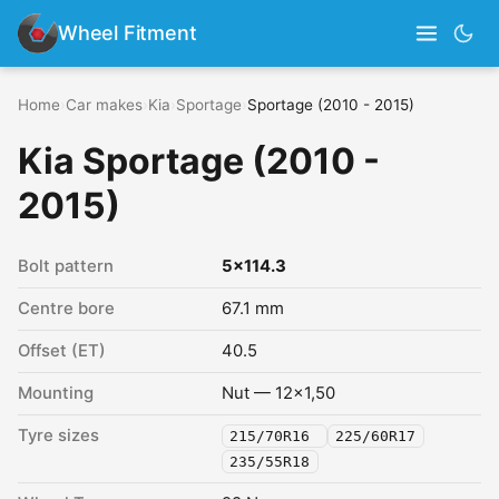
Wheel Fitment
Home
›
Car makes
›
Kia
›
Sportage
›
Sportage (2010 - 2015)
Kia Sportage (2010 -
2015)
Bolt pattern
5x114.3
Centre bore
67.1 mm
Offset (ET)
40.5
Mounting
Nut — 12x1,50
Tyre sizes
215/70R16
225/60R17
235/55R18