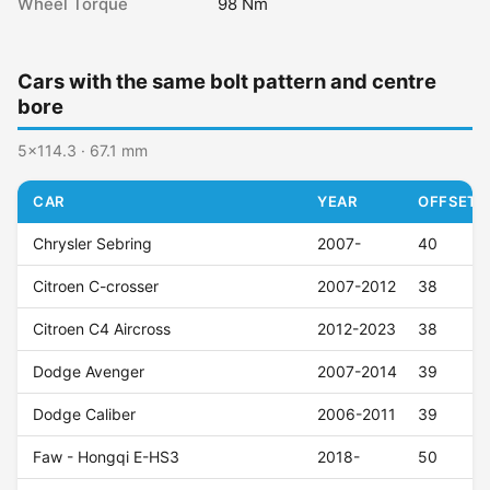
Wheel Torque
98 Nm
Cars with the same bolt pattern and centre
bore
5x114.3 · 67.1 mm
CAR
YEAR
OFFSET (
Chrysler Sebring
2007-
40
Citroen C-crosser
2007-2012
38
Citroen C4 Aircross
2012-2023
38
Dodge Avenger
2007-2014
39
Dodge Caliber
2006-2011
39
Faw - Hongqi E-HS3
2018-
50