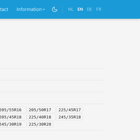
tact
Information
NL
EN
DE
FR
205/55R16
205/50R17
225/45R17
205/45R18
225/40R18
245/35R18
245/30R19
225/30R20