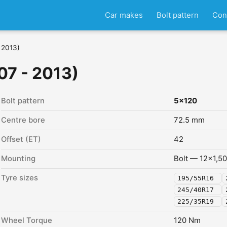
Car makes
Bolt pattern
Con
 2013)
07 - 2013)
Bolt pattern
5x120
Centre bore
72.5 mm
Offset (ET)
42
Mounting
Bolt — 12x1,50
Tyre sizes
195/55R16
245/40R17
225/35R19
Wheel Torque
120 Nm